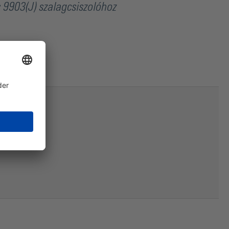
 9903(J) szalagcsiszolóhoz