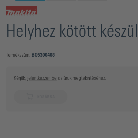
Helyhez kötött készü
Termékszám:
BO5300408
Kérjük,
jelentkezzen be
az árak megtekintéséhez.
KOSÁRBA