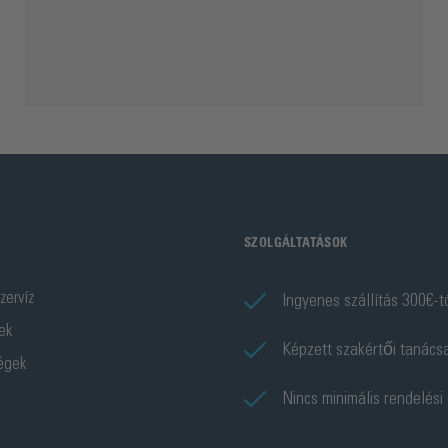
SZOLGÁLTATÁSOK
zervíz
Ingyenes szállítás 300€-t
ek
Képzett szakértői tanács
ségek
Nincs minimális rendelési