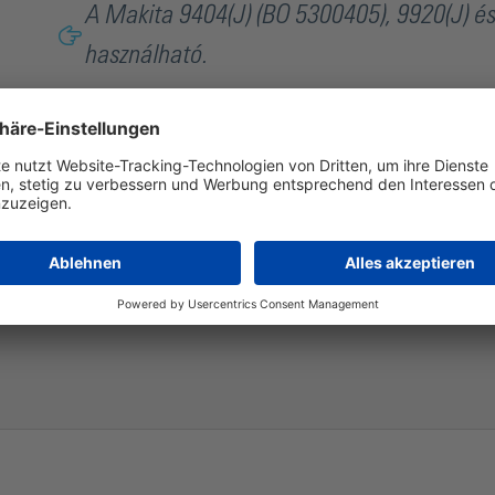
A Makita 9404(J) (BO 5300405), 9920(J) és
használható.
Eredeti Makita rendszer tartozékok