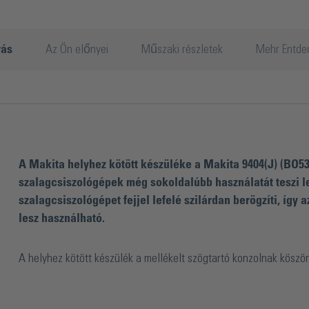
rás
Az Ön előnyei
Műszaki részletek
Mehr Entde
A Makita helyhez kötött készüléke a Makita 9404(J) (BO530
szalagcsiszológépek még sokoldalúbb használatát teszi le
szalagcsiszológépet fejjel lefelé szilárdan berögzíti, így
lesz használható.
A helyhez kötött készülék a mellékelt szögtartó konzolnak köszö