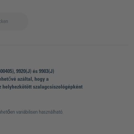
cken
0405), 9920(J) és 9903(J)
hetővé azáltal, hogy a
 az helyhezkötött szalagcsiszológépként
nhetően variábilisen használható.