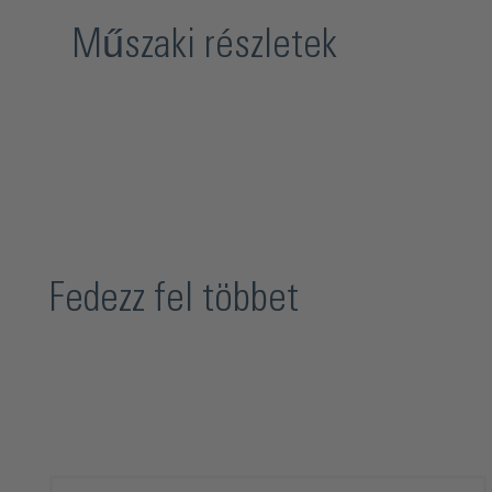
Műszaki részletek
Fedezz fel többet
Termékgaléria kihagyása