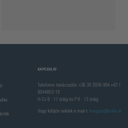
KAPCSOLAT
Telefonos tanácsadás: +36 30 3938-994 +43 1
ól
8044853-19
H-Cs 8 - 17 óráig és P 8 - 13 óráig
adás
Vagy küldjön nekünk e-mail-t:
hungary@bohle.at
 érték