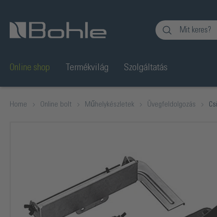
Ugrás a kereséshez
Online shop
Termékvilág
Szolgáltatás
Home
Online bolt
Műhelykészletek
Üvegfeldolgozás
Cs
Képgaléria kihagyása