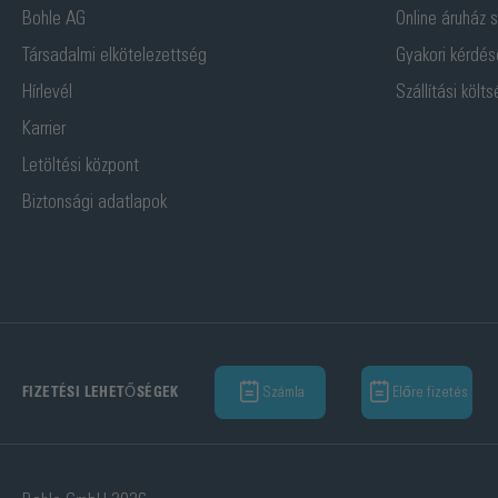
Bohle AG
Online áruház s
Társadalmi elkötelezettség
Gyakori kérdés
Hírlevél
Szállítási költ
Karrier
Letöltési központ
Biztonsági adatlapok
Számla
Előre fizetés
FIZETÉSI LEHETŐSÉGEK