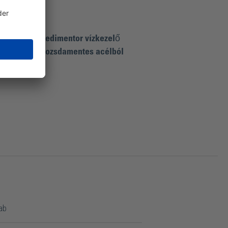
pó szelep a Sedimentor vízkezelő
zből, a rugó rozsdamentes acélból
ab