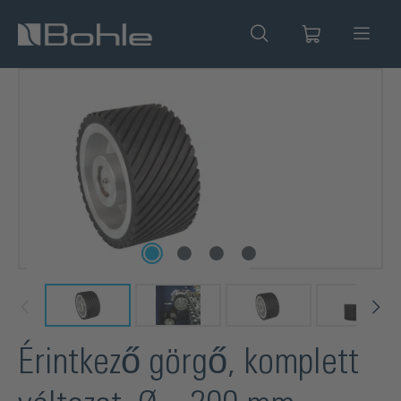
 tartalomra
Képgaléria kihagyása
Érintkező görgő, komplett