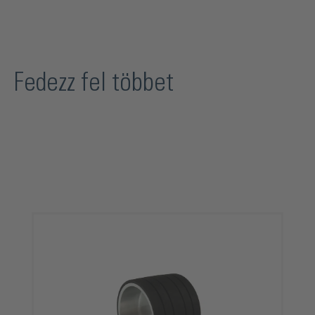
Fedezz fel többet
Termékgaléria kihagyása