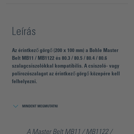
Leírás
Az érintkező görgő (200 x 100 mm) a Bohle Master
Belt MB11 / MB1122 és 80.3 / 80.5 / 80.4 / 80.6
szalagcsiszolókkal kompatibilis. A csiszoló- vagy
polírozószalagot az érintkező görgő közepére kell
felhelyezni.
A belső rádiuszok csiszolása, fazettálása és fényezése
nem különbözik az egyenes élek csiszolásától,
MINDENT MEGMUTATNI
fazettálásától és fényezésétől. A kisebb méretű belső
rádiuszokhoz való hozzáférés biztosítása érdekében
azonban ilyenkor egy másik típusú érintkezőgörgőt kell
A Master Belt MB11 / MB1122 /