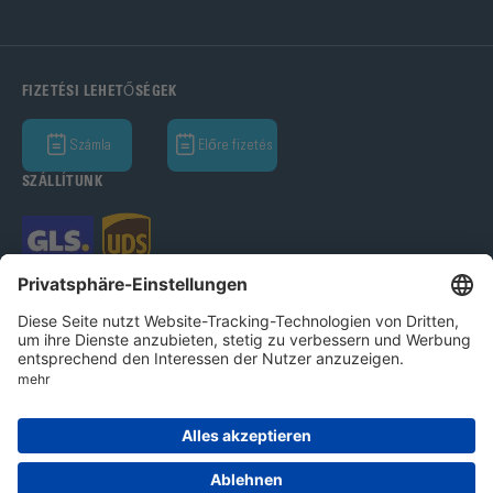
FIZETÉSI LEHETŐSÉGEK
Számla
Előre fizetés
SZÁLLÍTUNK
Bohle GmbH 2026
Imprint
Adatvédelmi nyilatkozat
Ált.Üz.Felt.
Cookie beállítások