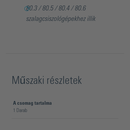
használni: A belső sugarakhoz használatos érintkező görgő
80.3 / 80.5 / 80.4 / 80.6
opció: BO 80.40 érintkező görgő Ø 200, Csiszolási rádiusz:
szalagcsiszológépekhez illik
kb. 60 mm, szélesség: 50 mm, 60 mm-es csiszoló szalag
szélességhez. BO 80.41 érintkező görgő Ø 200, Csiszolási
rádiusz: kb. 100 mm, szélesség: 50 mm, 60 mm-es csiszoló
szalag szélességhez
Műszaki részletek
A csomag tartalma
1 Darab