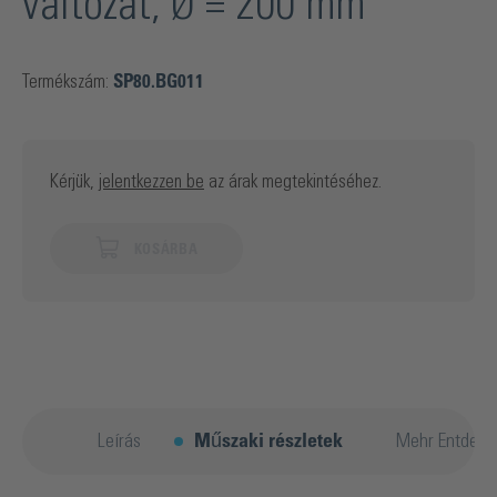
változat, Ø = 200 mm
Termékszám:
SP80.BG011
Kérjük,
jelentkezzen be
az árak megtekintéséhez.
KOSÁRBA
Leírás
Műszaki részletek
Mehr Entdeck