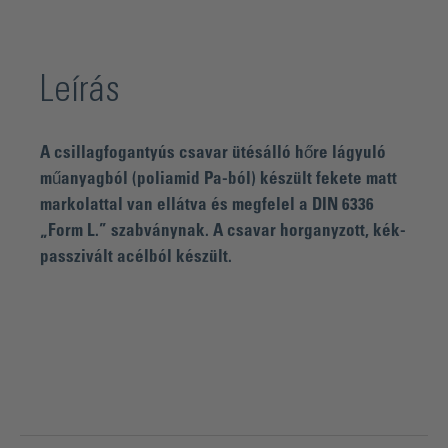
Leírás
A csillagfogantyús csavar ütésálló hőre lágyuló
műanyagból (poliamid Pa-ból) készült fekete matt
markolattal van ellátva és megfelel a DIN 6336
„Form L.” szabványnak. A csavar horganyzott, kék-
passzivált acélból készült.