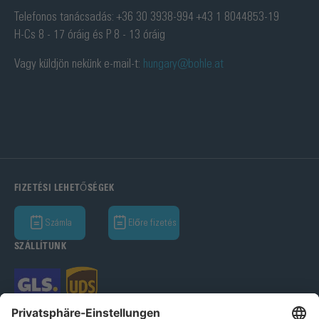
Telefonos tanácsadás: +36 30 3938-994 +43 1 8044853-19
H-Cs 8 - 17 óráig és P 8 - 13 óráig
Vagy küldjön nekünk e-mail-t:
hungary@bohle.at
FIZETÉSI LEHETŐSÉGEK
Számla
Előre fizetés
SZÁLLÍTUNK