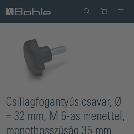
 tartalomra
Képgaléria kihagyása
Csillagfogantyús csavar, Ø
= 32 mm, M 6-as menettel,
menethosszúság 35 mm