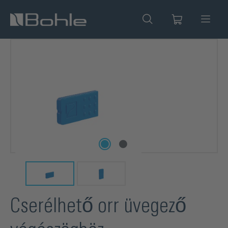
 tartalomra
Képgaléria kihagyása
Cserélhető orr üvegező