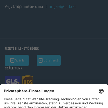
Vagy küldjön nekünk e-mail-t:
hungary@bohle.at
FIZETÉSI LEHETŐSÉGEK
Számla
Előre fizetés
SZÁLLÍTUNK