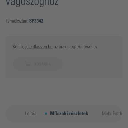
vágószöghöz
Termékszám:
SP3342
Kérjük,
jelentkezzen be
az árak megtekintéséhez.
KOSÁRBA
Leírás
Műszaki részletek
Mehr Entdeck