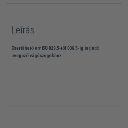
Leírás
Cserélhető orr BO 029.5-től 036.5-ig terjedő
üvegező vágószögekhez