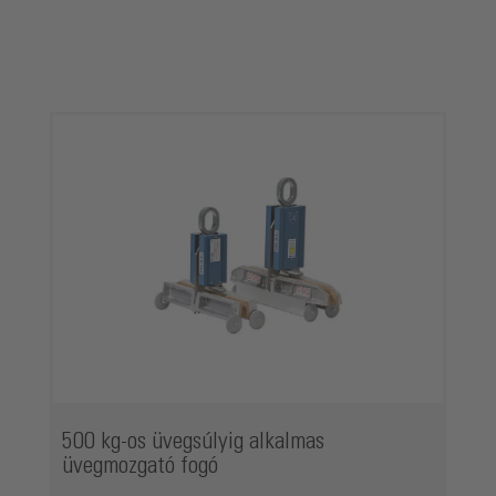
Termékgaléria kihagyása
500 kg-os üvegsúlyig alkalmas
üvegmozgató fogó