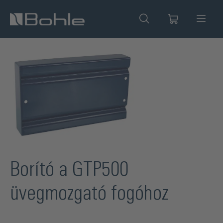
 tartalomra
Képgaléria kihagyása
Borító a GTP500
üvegmozgató fogóhoz