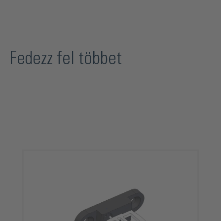
Fedezz fel többet
Termékgaléria kihagyása