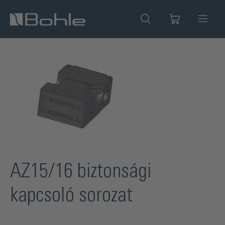
 tartalomra
Képgaléria kihagyása
AZ15/16 biztonsági
kapcsoló sorozat