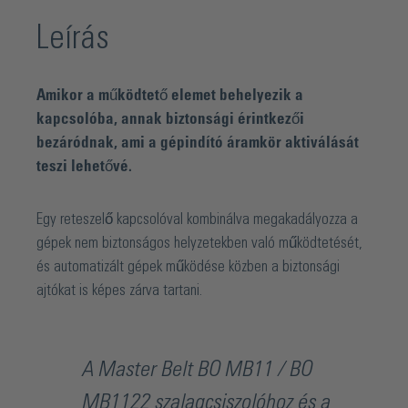
Leírás
Amikor a működtető elemet behelyezik a
kapcsolóba, annak biztonsági érintkezői
bezáródnak, ami a gépindító áramkör aktiválását
teszi lehetővé.
Egy reteszelő kapcsolóval kombinálva megakadályozza a
gépek nem biztonságos helyzetekben való működtetését,
és automatizált gépek működése közben a biztonsági
ajtókat is képes zárva tartani.
A Master Belt BO MB11 / BO
MB1122 szalagcsiszolóhoz és a