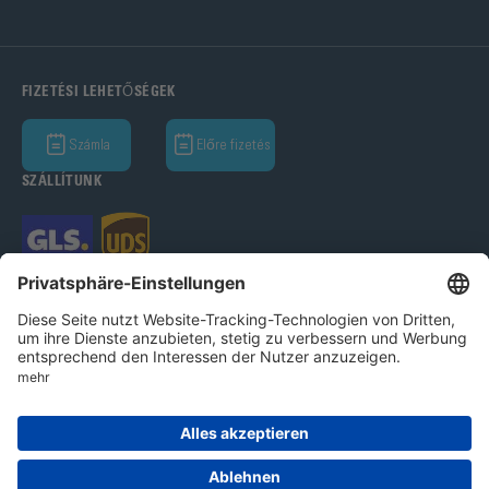
FIZETÉSI LEHETŐSÉGEK
Számla
Előre fizetés
SZÁLLÍTUNK
Bohle GmbH 2026
Imprint
Adatvédelmi nyilatkozat
Ált.Üz.Felt.
Cookie beállítások