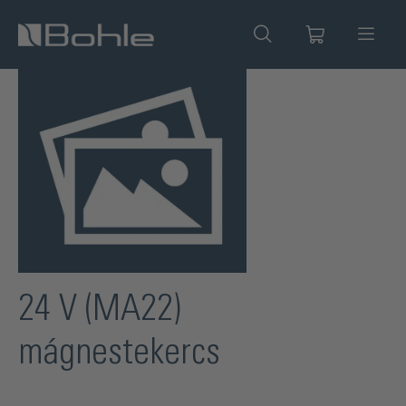
 tartalomra
Képgaléria kihagyása
24 V (MA22)
mágnestekercs