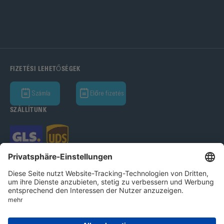
FIZETÉSI LEHETŐSÉGEK
Számla
Előre fizetés
SZÁLLÍTUNK
Bohle GmbH 2026
Imprint
Adatvédelmi nyilatkozat