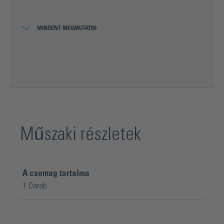
MINDENT MEGMUTATNI
Javított fogak kihagyási viselkedése
Alacsony zajkibocsátás
Nagy pozicionálási pontosság
Csökkentett karbantartási költségek
a karbantartástól való mentesség
Műszaki részletek
miatt
A csomag tartalma
1 Darab