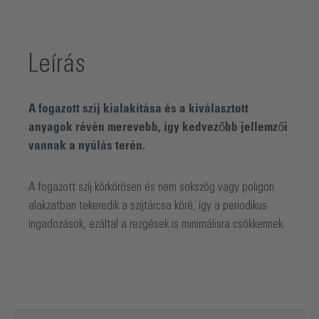
Leírás
A fogazott szíj kialakítása és a kiválasztott
anyagok révén merevebb, így kedvezőbb jellemzői
vannak a nyúlás terén.
A fogazott szíj körkörösen és nem sokszög vagy poligon
alakzatban tekeredik a szíjtárcsa köré, így a periodikus
ingadozások, ezáltal a rezgések is minimálisra csökkennek.