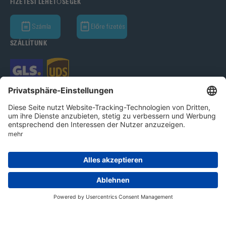
FIZETÉSI LEHETŐSÉGEK
Számla
Előre fizetés
SZÁLLÍTUNK
Bohle GmbH 2026
Imprint
Adatvédelmi nyilatkozat
Ált.Üz.Felt.
Cookie beállítások