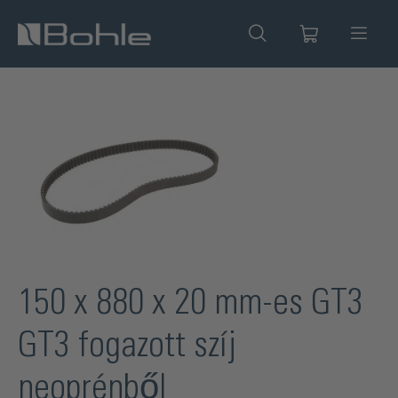
 tartalomra
Képgaléria kihagyása
150 x 880 x 20 mm-es GT3
GT3 fogazott szíj
neoprénből