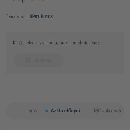
Termékszám:
SP81.B0108
Kérjük,
jelentkezzen be
az árak megtekintéséhez.
KOSÁRBA
Leírás
Az Ön előnyei
Műszaki részletek