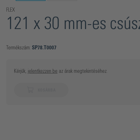
FLEX
121 x 30 mm-es csúsz
Termékszám:
SP78.T0007
Kérjük,
jelentkezzen be
az árak megtekintéséhez.
KOSÁRBA