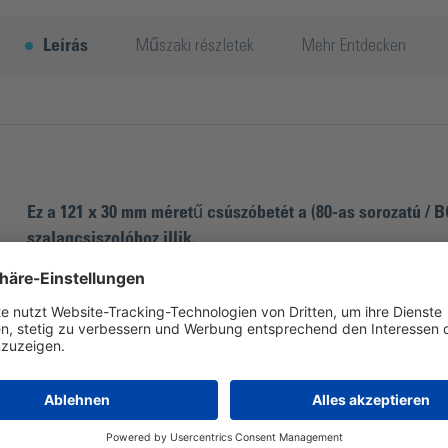
Leírás
Műszaki részletek
Mehr Entdecken
Ez a 121 x 30 mm méretű csúszóbetét a (80-as sorozatú / B
szalagcsiszolóhoz illik.