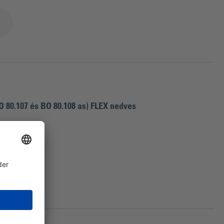
O 80.107 és BO 80.108 as) FLEX nedves