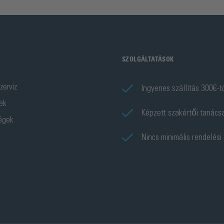
SZOLGÁLTATÁSOK
zervíz
Ingyenes szállítás 300€-t
ek
Képzett szakértői tanács
ségek
Nincs minimális rendelési