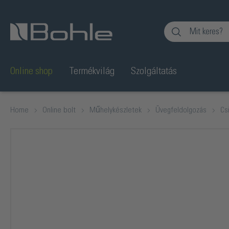
Ugrás a kereséshez
Online shop
Termékvilág
Szolgáltatás
Home
Online bolt
Műhelykészletek
Üvegfeldolgozás
Cs
Képgaléria kihagyása