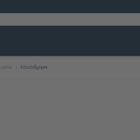
iszolás
Köszörűgépek