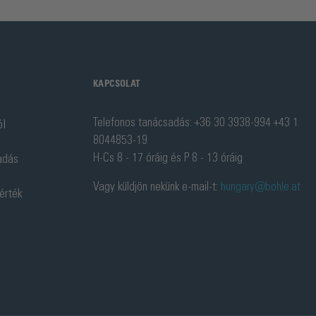
KAPCSOLAT
Telefonos tanácsadás: +36 30 3938-994 +43 1
ól
8044853-19
H-Cs 8 - 17 óráig és P 8 - 13 óráig
adás
Vagy küldjön nekünk e-mail-t:
hungary@bohle.at
 érték