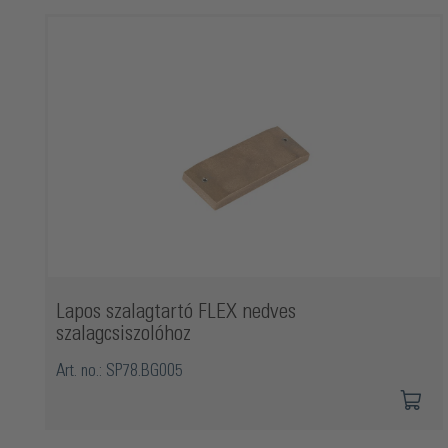
Termékgaléria kihagyása
Lapos szalagtartó FLEX nedves
szalagcsiszolóhoz
Art. no.: SP78.BG005