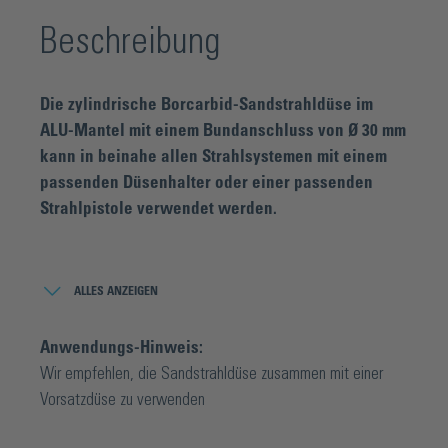
Beschreibung
Die zylindrische Borcarbid-Sandstrahldüse im
ALU-Mantel mit einem Bundanschluss von Ø 30 mm
kann in beinahe allen Strahlsystemen mit einem
passenden Düsenhalter oder einer passenden
Strahlpistole verwendet werden.
Die Sandstrahldüse wird hauptsächlich als Injektordüse mit
einem Injektor-Strahlkopf in Strahlkabinen und
ALLES ANZEIGEN
automatisierten Anlagen verwendet. Sie ist aber ebenso
als Druckstrahldüse in Verbindung mit einem Düsenhalter an
Anwendungs-Hinweis:
einem Strahlkessel einsetzbar. Als dritthärtestes Material
Wir empfehlen, die Sandstrahldüse zusammen mit einer
nach Diamant und CBN (kubischem Bornitrid) eignet sich
Vorsatzdüse zu verwenden
Borcarbid optimal für Strahldüsen zum Einsatz von