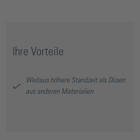
hochabrasiven Strahlmedien wie zum Beispiel Korund,
Siliciumcarbid und Aluminiumoxid. Es wird empfohlen, die
Sandstrahldüse stets zusammen mit einer Vorsatzdüse zu
verwenden. In Verbindung mit den meisten Strahlköpfen
bzw. Düsenhaltern ist dies sogar Voraussetzung. Die
Vorsatzdüse stellt mit ihrer großen Trichterform einen
idealen Strahlmittelfluss für eine optimale Leistung des
Ihre Vorteile
Strahlsystems sicher.
Weitaus höhere Standzeit als Düsen
aus anderen Materialien