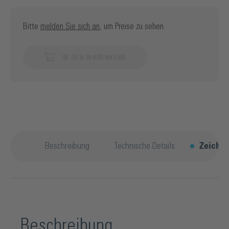
Bitte
melden Sie sich an
, um Preise zu sehen.
IN DEN WARENKORB
Beschreibung
Technische Details
Zeichn
Beschreibung