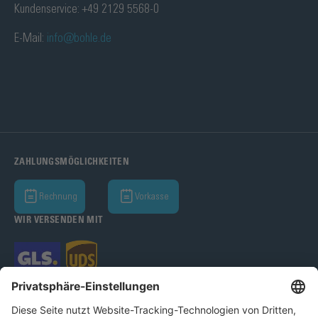
Kundenservice: +49 2129 5568-0
E-Mail:
info@bohle.de
ZAHLUNGSMÖGLICHKEITEN
Rechnung
Vorkasse
WIR VERSENDEN MIT