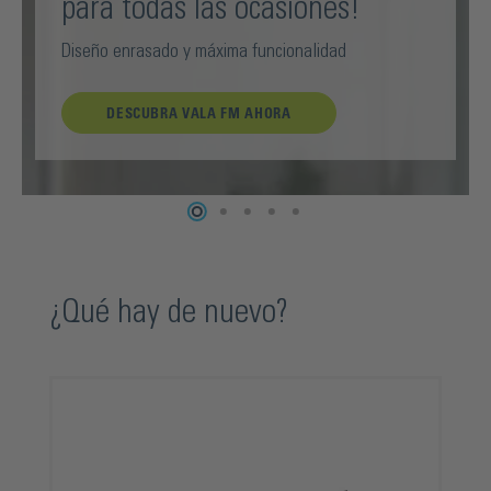
para todas las ocasiones!
Diseño enrasado y máxima funcionalidad
DESCUBRA VALA FM AHORA
Omitir la galería de productos
¿Qué hay de nuevo?