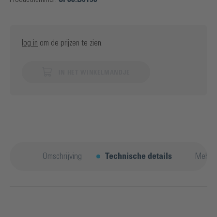
log in
om de prijzen te zien.
IN HET WINKELMANDJE
Omschrijving
Technische details
Mehr E