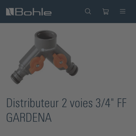
tenu principal
Ignorer la galerie d'images
Distributeur 2 voies 3/4" FF
GARDENA