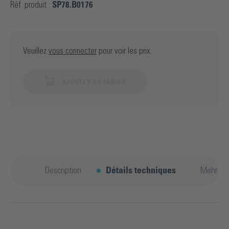
Réf. produit :
SP78.B0176
Veuillez
vous connecter
pour voir les prix.
AJOUTER AU PANIER
Description
Détails techniques
Mehr En