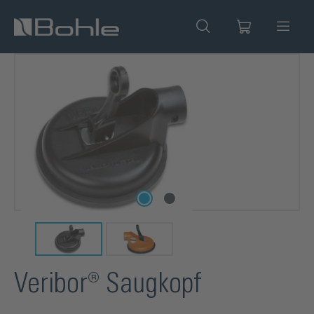
alt springen
Bildergalerie überspringen
Veribor® Saugkopf