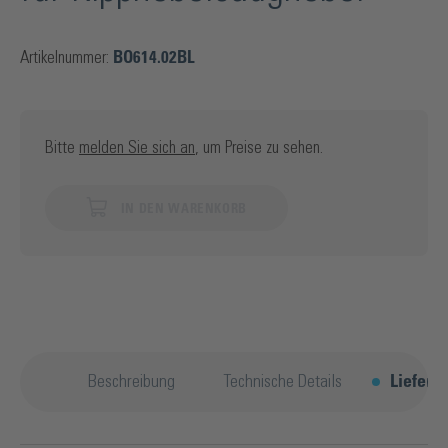
Artikelnummer:
BO614.02BL
Bitte
melden Sie sich an
, um Preise zu sehen.
IN DEN WARENKORB
Beschreibung
Technische Details
Lieferu