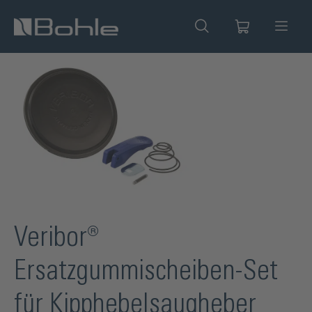
alt springen
Bildergalerie überspringen
Veribor®
Ersatzgummischeiben-Set
für Kipphebelsaugheber