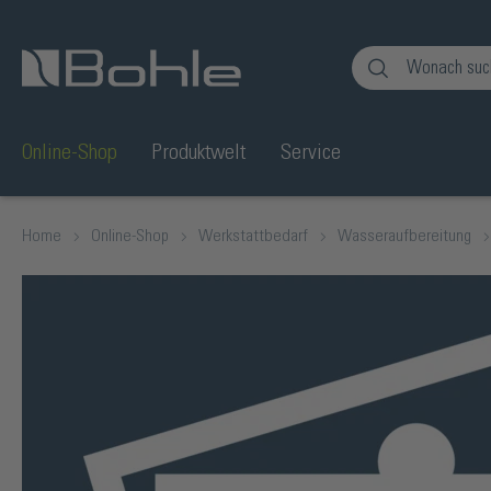
en
Zur Suche springen
Online-Shop
Produktwelt
Service
Home
Online-Shop
Werkstattbedarf
Wasseraufbereitung
Bildergalerie überspringen