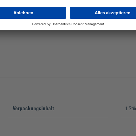
Die Tauchpumpe AST 60/250 wurde u.a. speziell für Glas
Verpackungsinhalt
1 Stü