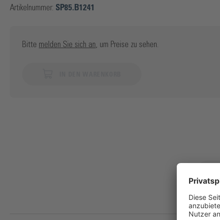
Artikelnummer:
SP85.B1241
Bitte
melden Sie sich an
, um Preise zu sehen.
IN DEN WARENKORB