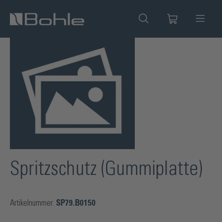
alt springen
Bildergalerie überspringen
Spritzschutz (Gummiplatte)
Artikelnummer:
SP79.B0150