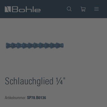
alt springen
Bildergalerie überspringen
Schlauchglied ¼"
Artikelnummer:
SP78.B0136