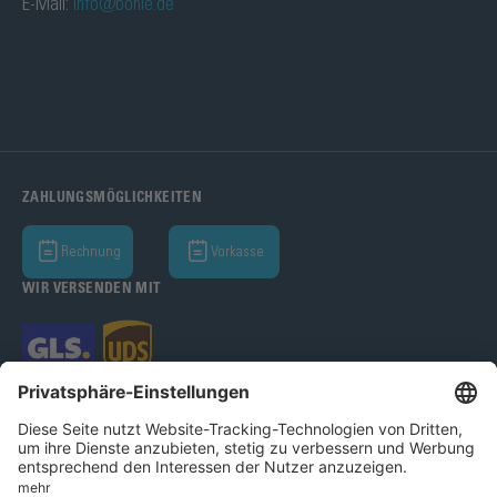
E-Mail:
info@bohle.de
ZAHLUNGSMÖGLICHKEITEN
Rechnung
Vorkasse
WIR VERSENDEN MIT
Bohle AG 2026