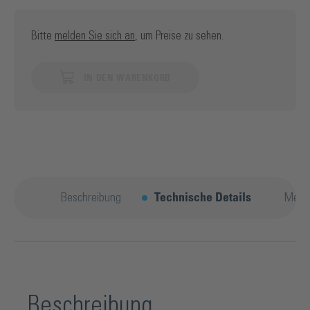
Bitte
melden Sie sich an
, um Preise zu sehen.
IN DEN WARENKORB
Beschreibung
Technische Details
Mehr
Beschreibung