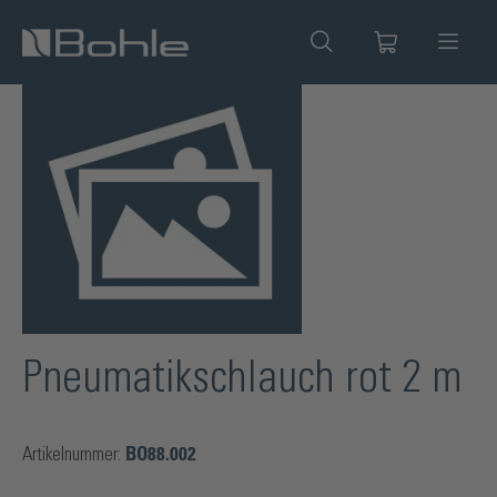
alt springen
Bildergalerie überspringen
Pneumatikschlauch rot 2 m
Artikelnummer:
BO88.002