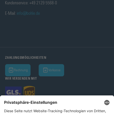
Kundenservice: +49 2129 5568-0
E-Mail:
info@bohle.de
ZAHLUNGSMÖGLICHKEITEN
Rechnung
Vorkasse
WIR VERSENDEN MIT