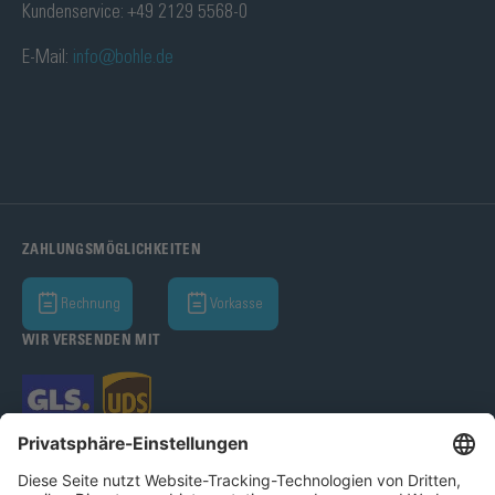
Kundenservice: +49 2129 5568-0
E-Mail:
info@bohle.de
ZAHLUNGSMÖGLICHKEITEN
Rechnung
Vorkasse
WIR VERSENDEN MIT