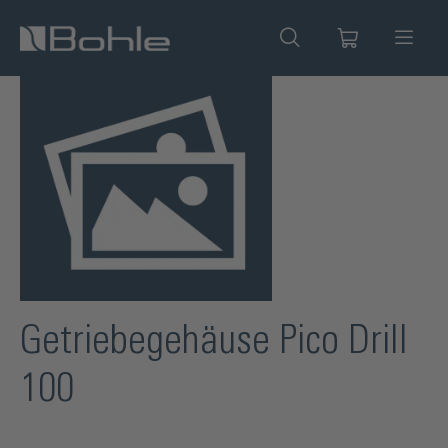
alt springen
Bildergalerie überspringen
Getriebegehäuse Pico Drill
100