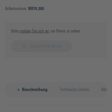
Artikelnummer:
BO79.305
Bitte
melden Sie sich an
, um Preise zu sehen.
IN DEN WARENKORB
Beschreibung
Technische Details
Mehr 