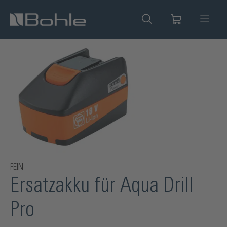
alt springen
Bildergalerie überspringen
FEIN
Ersatzakku für Aqua Drill
Pro