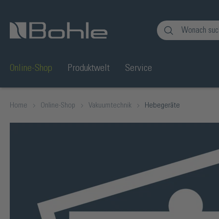
en
Zur Suche springen
Online-Shop
Produktwelt
Service
Home
Online-Shop
Vakuumtechnik
Hebegeräte
Bildergalerie überspringen