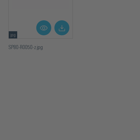
jpg
SP80-R0050-z.jpg