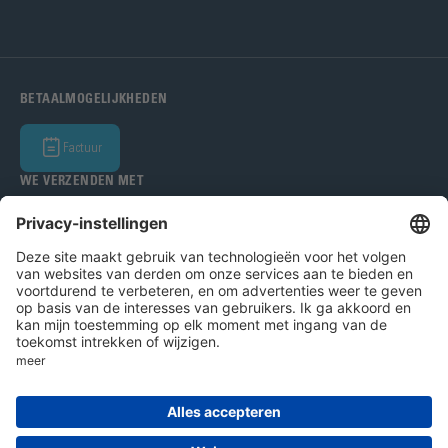
BETAALMOGELIJKHEDEN
Factuur
WE VERZENDEN MET
Bohle Benelux BV 2026
Impressum
Privacybeleid
AVV