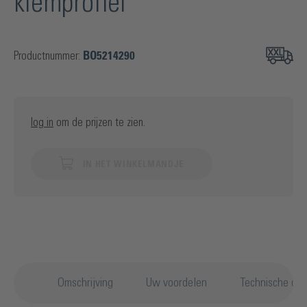
klemprofiel
Productnummer:
BO5214290
log in
om de prijzen te zien.
IN HET WINKELMANDJE
Omschrijving
Uw voordelen
Technische det