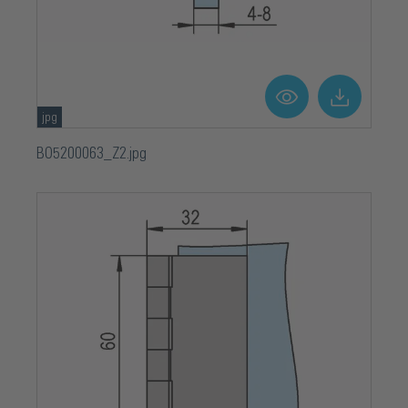
Zelfsluitende functie
Nee
jpg
BO5200063_Z2.jpg