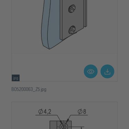
jpg
BO5200063_Z5.jpg