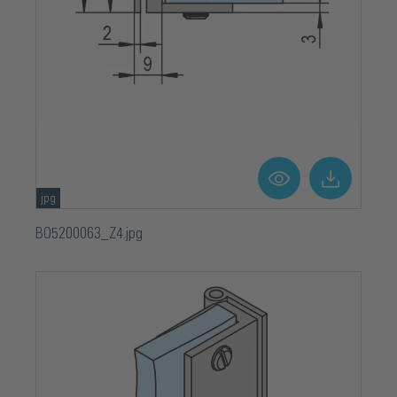
jpg
BO5200063_Z4.jpg