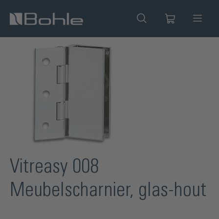
hoofdinhoud
Afbeeldingengalerij overslaan
Vitreasy 008
Meubelscharnier, glas-hout