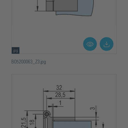
jpg
BO5200063_Z3.jpg