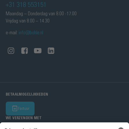
+31 318 553151
Maandag – Donderdag van 8.00 -17.00
Vrijdag van 8.00 – 14.30
e-mail:
info@bohle.nl
BETAALMOGELIJKHEDEN
Factuur
WE VERZENDEN MET