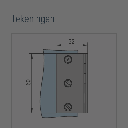
Model
Geklemd
Tekeningen
Montagepositie
Inliggend
Openingshoek
180°
Oppervlak
Verchroomd
Productserie
Vitreasy 008
Type deur
Openslaande deur