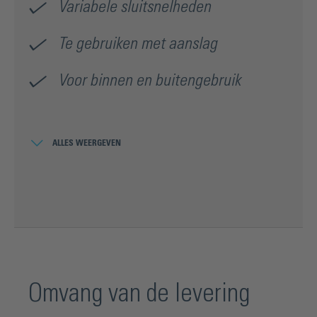
Variabele sluitsnelheden
Te gebruiken met aanslag
Voor binnen en buitengebruik
ALLES WEERGEVEN
bij 8 mm glasdikte gelieve extra
inzetstukken (BO 5213080) voor
hoekmontage PT20 Plus te bestellen.
instelbare sluitsnelheid 150° - 10° /
10° - 0°
Omvang van de levering