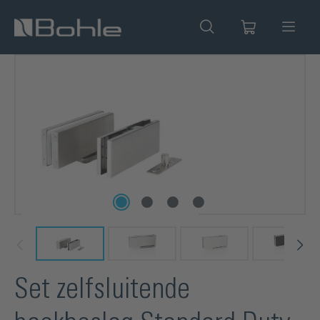
hoofdinhoud
Afbeeldingengalerij overslaan
Set zelfsluitende