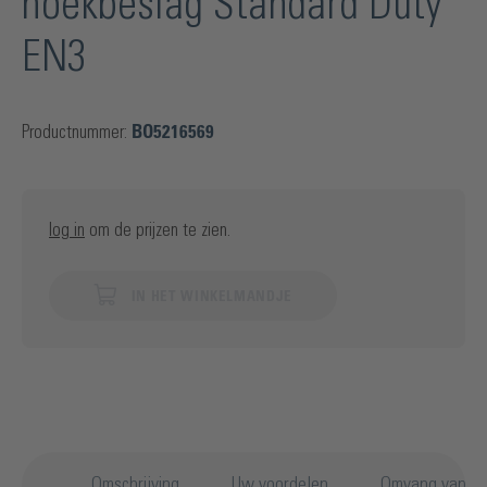
hoekbeslag Standard Duty
EN3
Productnummer:
BO5216569
log in
om de prijzen te zien.
IN HET WINKELMANDJE
Omschrijving
Uw voordelen
Omvang van de 