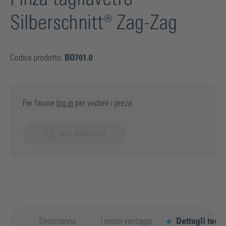
Silberschnitt® Zag-Zag
Codice prodotto:
BO701.0
Per favore
log in
per vedere i prezzi.
NEL CARRELLO
Descrizione
I vostri vantaggi
Dettagli tecni