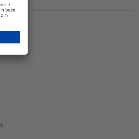
ncato.
zo