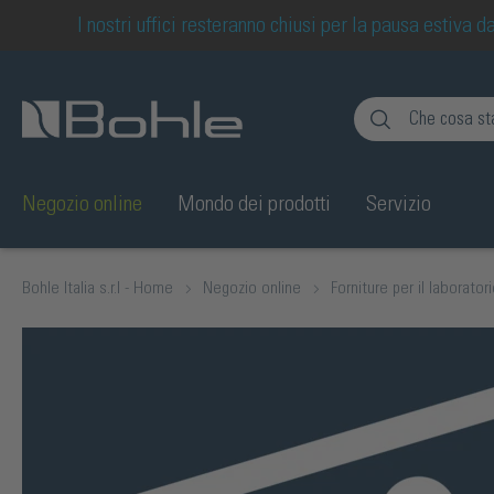
I nostri uffici resteranno chiusi per la pausa estiva
ipale
Salta alla ricerca
Negozio online
Mondo dei prodotti
Servizio
Bohle Italia s.r.l - Home
Negozio online
Forniture per il laborator
Salta la galleria di immagini