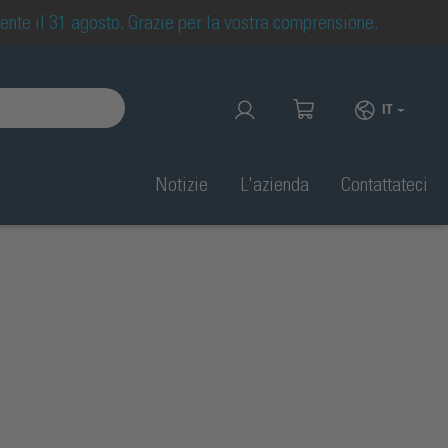
mente il 31 agosto. Grazie per la vostra comprensione.
IT
Notizie
L'azienda
Contattateci