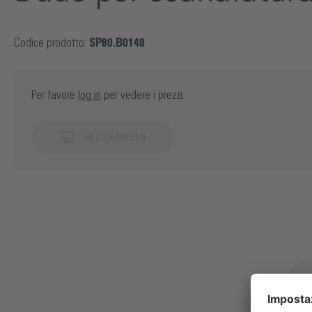
Codice prodotto:
SP80.B0148
Per favore
log in
per vedere i prezzi.
NEL CARRELLO