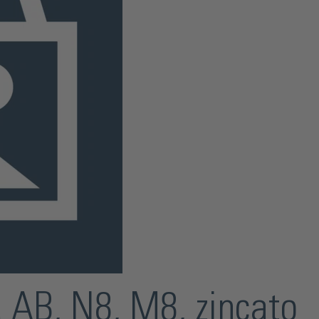
 AB, N8, M8, zincato