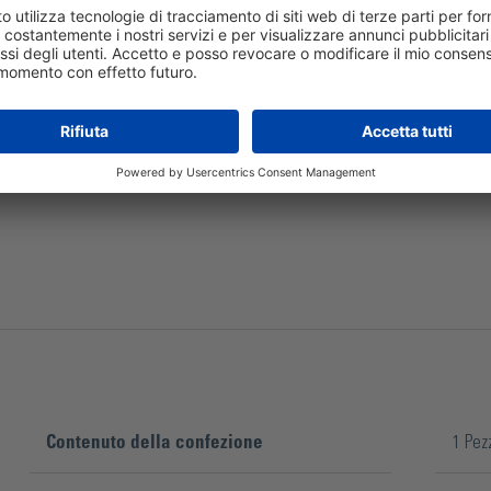
Il blocco di scorrimento con barra di guida è in acciaio zi
Contenuto della confezione
1 Pez