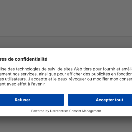
Ecolabel européen
PEFC