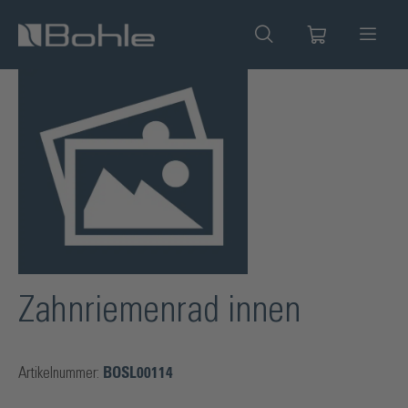
alt springen
Bildergalerie überspringen
Zahnriemenrad innen
Artikelnummer:
BOSL00114