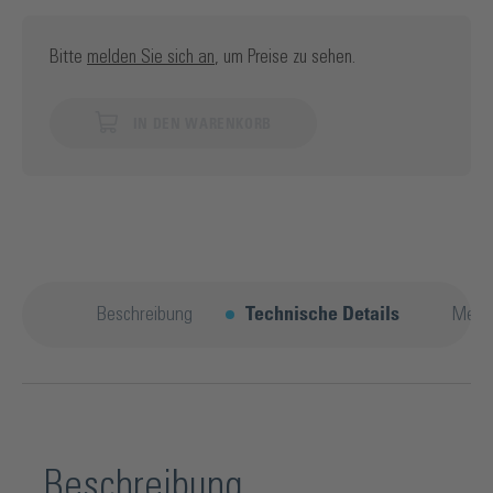
Bitte
melden Sie sich an
, um Preise zu sehen.
IN DEN WARENKORB
Beschreibung
Technische Details
Mehr
Beschreibung