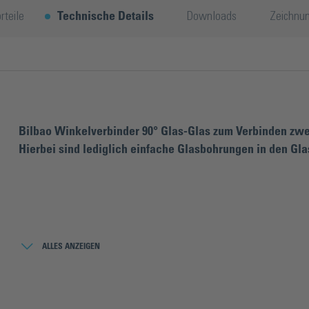
rteile
Technische Details
Downloads
Zeichnu
Bilbao Winkelverbinder 90° Glas-Glas zum Verbinden zwei
Hierbei sind lediglich einfache Glasbohrungen in den Gla
Über die Produktserie Bilbao:
Die Duschtürbandserie Bilbao vereint modernes, eckiges Design mit
ALLES ANZEIGEN
Vielfältigkeit und Funktionalität sowie mit einem hervorragenden 
Serie Bauherren, Planer und Architekten gleichermaßen. Bilbao ve
zu einem Öffnungswinkel von ca. ±15°. Außerhalb dieses Bereiches