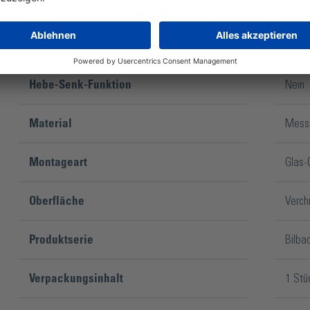
Glanzgrad
Glänz
Glasdicke ESG
8 - 1
Hebe-Senk-Funktion
Nein
Material
Mess
Montageart
Glas-
Oberfläche
Verch
Produktserie
Bilba
Verpackungsinhalt
1 Stü