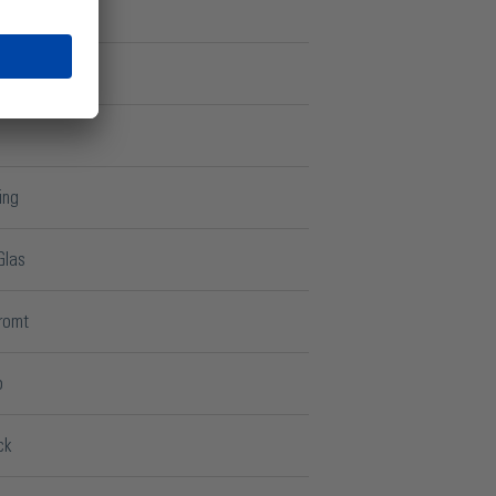
end
2 mm
ing
Glas
romt
o
ck