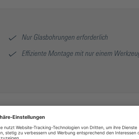
Nur Glasbohrungen erforderlich
Effiziente Montage mit nur einem Werkzeu
Flächenbündig
Nein