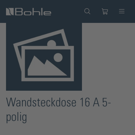
alt springen
Bildergalerie überspringen
Wandsteckdose 16 A 5-
polig