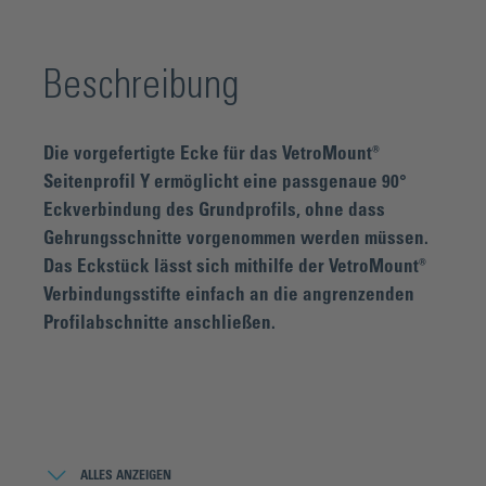
Beschreibung
Die vorgefertigte Ecke für das VetroMount®
Seitenprofil Y ermöglicht eine passgenaue 90°
Eckverbindung des Grundprofils, ohne dass
Gehrungsschnitte vorgenommen werden müssen.
Das Eckstück lässt sich mithilfe der VetroMount®
Verbindungsstifte einfach an die angrenzenden
Profilabschnitte anschließen.
Über die Produktserie VetroMount¨®:
Das von den Bohle Ingenieuren entwickelte
ALLES ANZEIGEN