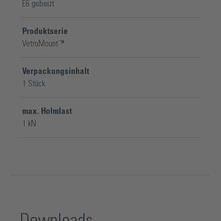
E6 gebeizt
Produktserie
VetroMount¨®
Verpackungsinhalt
1 Stück
max. Holmlast
1 kN
Downloads