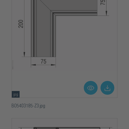
jpg
BO5403185-Z3.jpg