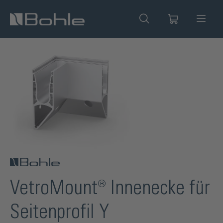
alt springen
Bildergalerie überspringen
VetroMount® Innenecke für
Seitenprofil Y