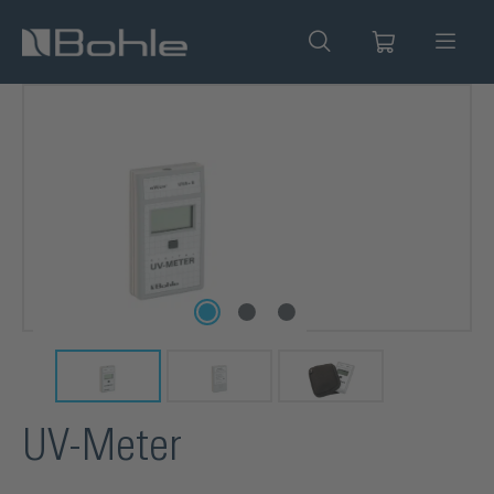
alt springen
Bildergalerie überspringen
UV-Meter