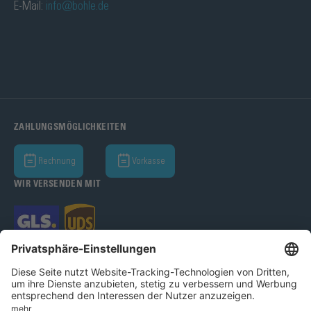
E-Mail:
info@bohle.de
ZAHLUNGSMÖGLICHKEITEN
Rechnung
Vorkasse
WIR VERSENDEN MIT
Bohle AG 2026