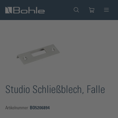
alt springen
Bildergalerie überspringen
Studio Schließblech, Falle
Artikelnummer:
BO5206894