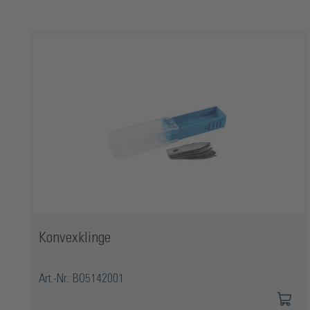
Produktgalerie überspringen
Konvexklinge
Art.-Nr.: BO5142001