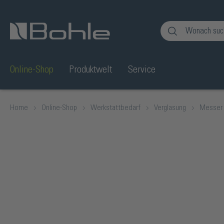
en
Zur Suche springen
Online-Shop
Produktwelt
Service
Home
Online-Shop
Werkstattbedarf
Verglasung
Messer
Bildergalerie überspringen