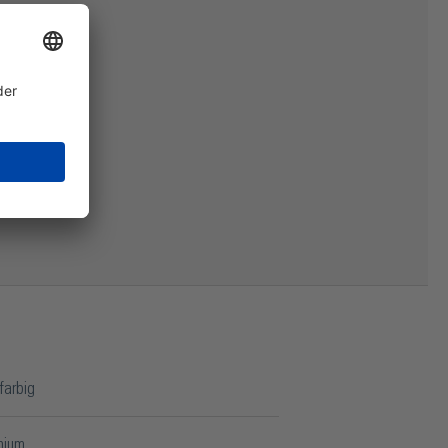
farbig
nium