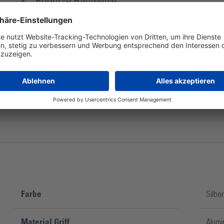
Robuste Bauweise
Einfacher Klingenwechsel
Rutschfester Griff durch Riffelung
Freier Blick auf den Schnittpunkt
Farbe
Silber
Material Griff
Alumi