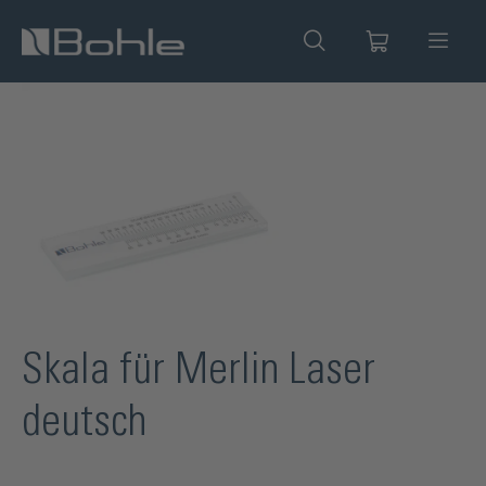
alt springen
Bildergalerie überspringen
Skala für Merlin Laser
deutsch