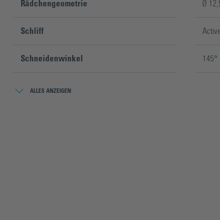
Rädchengeometrie
Ø 12,
Schliff
Activ
Schneidenwinkel
145°
Verpackungsinhalt
10 St
ALLES ANZEIGEN