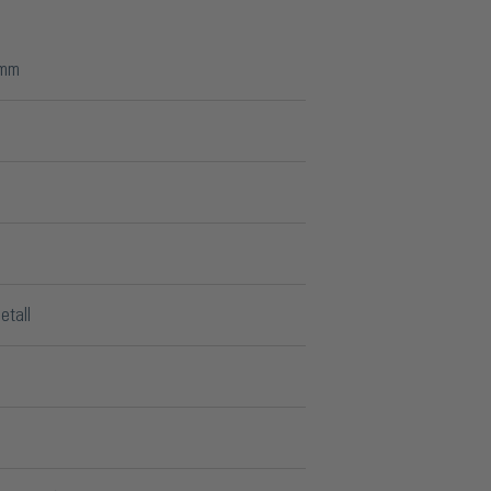
 mm
etall