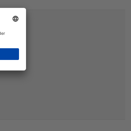
r bekannten Schneidmaschinenhersteller
attet ihre Anlagen serienmäßig mit