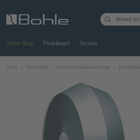
en
Zur Suche springen
Online-Shop
Produktwelt
Service
Home
Online-Shop
Industrielle Glasverarbeitung
Schneidräd
Bildergalerie überspringen