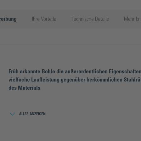
reibung
Ihre Vorteile
Technische Details
Mehr En
Früh erkannte Bohle die außerordentlichen Eigenschaften
vielfache Laufleistung gegenüber herkömmlichen Stahlräd
des Materials.
Darüber hinaus zeichnen sich Hartmetall-Schneidrädchen durch 
die daraus resultierenden sauberen Bruchkanten bei unterschiedl
ALLES ANZEIGEN
Grundmaterial ist maßgeblich für die Qualität. Das größte Know-
Rädchen-Rohlinge, die auf speziell entwickelten Maschinen ihre
erst der Schliff, dessen Ausführung abhängig von der späteren A