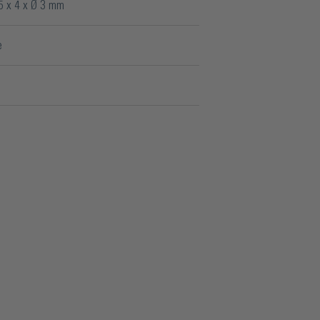
5 x 4 x Ø 3 mm
e
ück