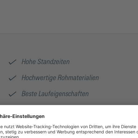
Grundmaterial ist maßgeblich für die Qualität. Das größte Know-
Rädchen-Rohlinge, die auf speziell entwickelten Maschinen ihre
erst der Schliff, dessen Ausführung abhängig von der späteren A
Standzeiten und optimalen Schnittergebnissen. Die Mehrzahl de
weltweit vertraut auf die bewährte Silberschnitt® Qualität und st
industrieller Schneidtechnik von Bohle aus.
Hohe Standzeiten
Hochwertige Rohmaterialien
Beste Laufeigenschaften
Qualität Made in Germany