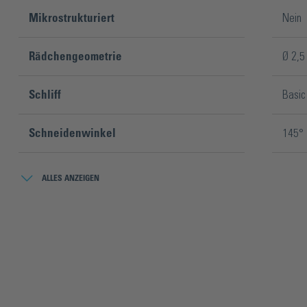
Mikrostrukturiert
Nein
Rädchengeometrie
Ø 2,5
Schliff
Basic
Schneidenwinkel
145°
Verpackungsinhalt
100 S
ALLES ANZEIGEN