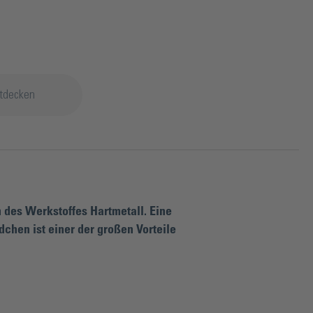
tdecken
 des Werkstoffes Hartmetall. Eine
chen ist einer der großen Vorteile
gleichmäßig gute Schneideigenschaften und
ichen Glasdicken aus. Doch nicht nur das