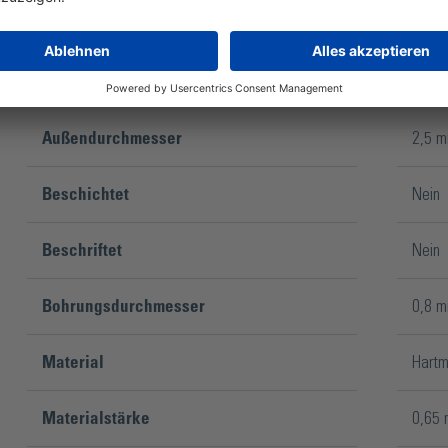
Außendurchmesser
2,5 
Beschichtet
Nein
Beschriftet
Nein
Bohrungsdurchmesser
0,8 
Material
Hartm
Materialstärke
0,65