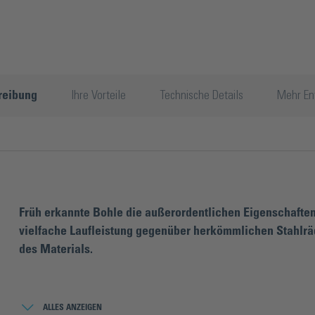
reibung
Ihre Vorteile
Technische Details
Mehr En
Früh erkannte Bohle die außerordentlichen Eigenschaften
vielfache Laufleistung gegenüber herkömmlichen Stahlräd
des Materials.
Darüber hinaus zeichnen sich Hartmetall-Schneidrädchen durch 
die daraus resultierenden sauberen Bruchkanten bei unterschiedl
ALLES ANZEIGEN