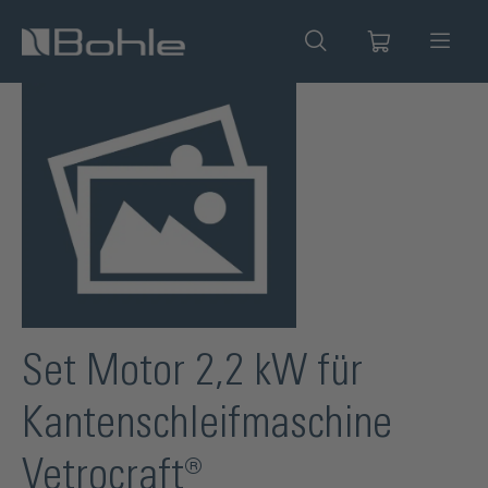
alt springen
Bildergalerie überspringen
Set Motor 2,2 kW für
Kantenschleifmaschine
Vetrocraft®