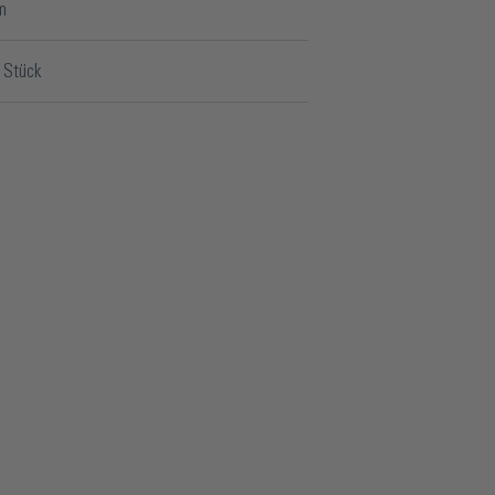
m
 Stück