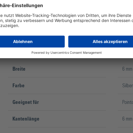
Vielseitig einsetzbar
Breite
6 mm
Farbe
Silber
Geeignet für
Pointi
Kantenlänge
6 mm