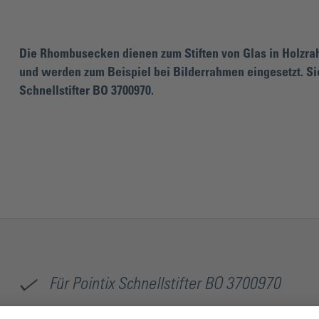
Die Rhombusecken dienen zum Stiften von Glas in Holzrahm
und werden zum Beispiel bei Bilderrahmen eingesetzt. Sie
Schnellstifter BO 3700970.
Für Pointix Schnellstifter BO 3700970