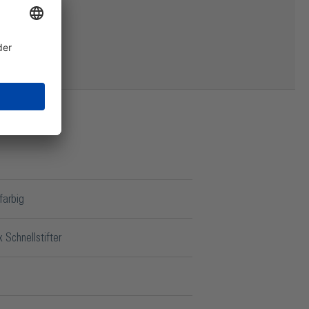
farbig
x Schnellstifter