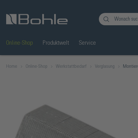
en
Zur Suche springen
Online-Shop
Produktwelt
Service
Home
Online-Shop
Werkstattbedarf
Verglasung
Montier
Bildergalerie überspringen