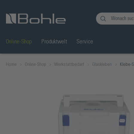
en
Zur Suche springen
Online-Shop
Produktwelt
Service
Home
Online-Shop
Werkstattbedarf
Glaskleben
Klebe-S
Bildergalerie überspringen