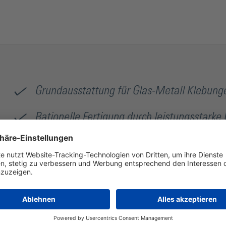
Grundausstattung für Glas-Metall Klebung
Rationelle Fertigung durch leistungsstark