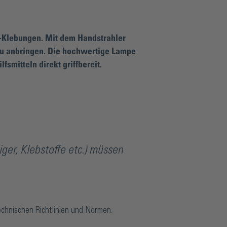
l-Klebungen. Mit dem Handstrahler
au anbringen. Die hochwertige Lampe
fsmitteln direkt griffbereit.
 250, BO 5209404. Durch die hohe
sschaber und sehr feine Stahlwolle sind gut
tfernen. Die beiliegenden Dosiernadeln
d B 682-T. Auf Grund seines
 Aushärtung von Kantenklebungen bis 40 cm
ger, Klebstoffe etc.) müssen
st eine gleichmäßige Aushärtung
echnischen Richtlinien und Normen.