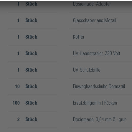
1
Stück
Dosiernadel-Adapter
1
Stück
Glasschaber aus Metall
1
Stück
Koffer
1
Stück
UV-Handstrahler, 230 Volt
1
Stück
UV-Schutzbrille
10
Stück
Einweghandschuhe Dermatril
100
Stück
Ersatzklingen mit Rücken
2
Stück
Dosiernadel 0,84 mm Ø · grün