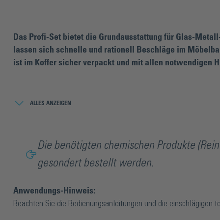
Das Profi-Set bietet die Grundausstattung für Glas-Metal
lassen sich schnelle und rationell Beschläge im Möbelb
ist im Koffer sicher verpackt und mit allen notwendigen Hil
Bei der UV-Lampe handelt es sich um den Handstrahler UVAHAND
Leistungen sind die Härtezeiten der Klebstoffe sehr kurz. Der Gla
ALLES ANZEIGEN
geeignet, um überschüssigen Klebstoff nach dem Vorhärten zu en
passen zu den mittelviskosen Glas-Metall-Klebstoffen MV760 un
Strahlungsfeldes eignet sich der Handstrahler ebenfalls für die
Die benötigten chemischen Produkte (Reini
Länge. Wird die Lampe in entsprechendem Abstand positioniert, i
gesondert bestellt werden.
gewährleistet.
Anwendungs-Hinweis:
Beachten Sie die Bedienungsanleitungen und die einschlägigen t