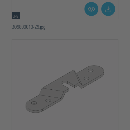
jpg
BO5800013-Z5.jpg