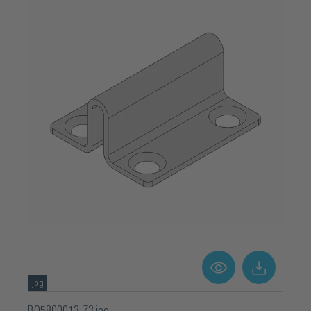
jpg
BO5800013-Z3.jpg