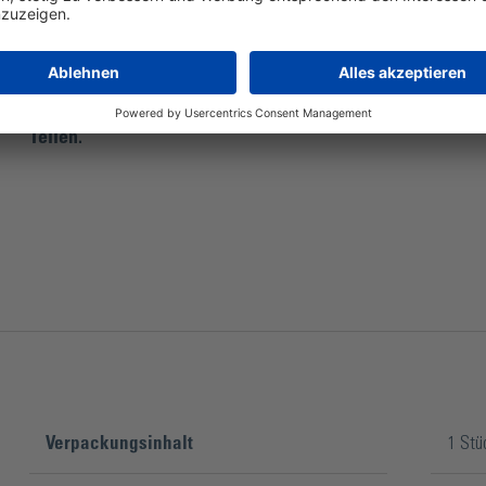
Die Gummimanschette für das Scratch Away® BO 5300902 
Teilen.
Verpackungsinhalt
1 Stü