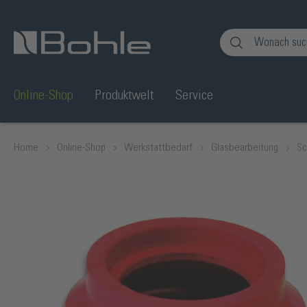
en
Zur Suche springen
Online-Shop
Produktwelt
Service
Home
Online-Shop
Werkstattbedarf
Glasbearbeitung
Sc
Bildergalerie überspringen