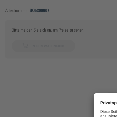
Artikelnummer:
BO5300907
Bitte
melden Sie sich an
, um Preise zu sehen.
IN DEN WARENKORB