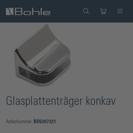
alt springen
Bildergalerie überspringen
Glasplattenträger konkav
Artikelnummer:
BO5207321