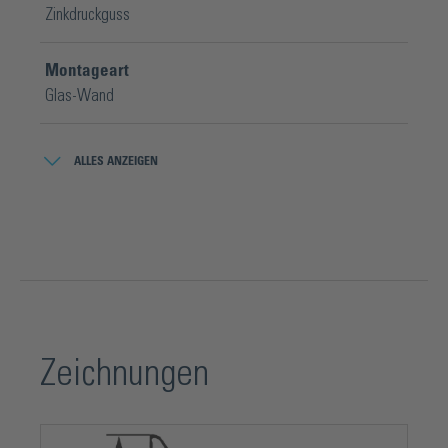
Zinkdruckguss
Montageart
Glas-Wand
Oberfläche
ALLES ANZEIGEN
Verchromt
Tiefe
35 mm
Tragkraft
5 kg
Zeichnungen
Verpackungsinhalt
1 Stück