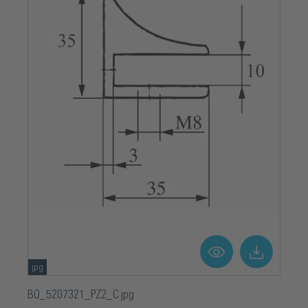
jpg
BO_5207321_PZ2_C.jpg