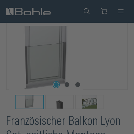
alt springen
Bildergalerie überspringen
Französischer Balkon Lyon