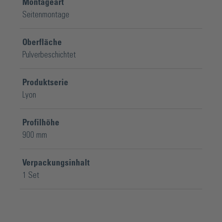
Montageart
Standard Profilhöhen 900 mm, 1000
Seitenmontage
mm und 1100 mm (Sonderhöhen auf
Anfrage)
Oberfläche
Pulverbeschichtet
Spannweiten bis 4 Meter möglich
Produktserie
(bitte beachten Sie die Statik)
Lyon
Profilhöhe
900 mm
Verpackungsinhalt
1 Set