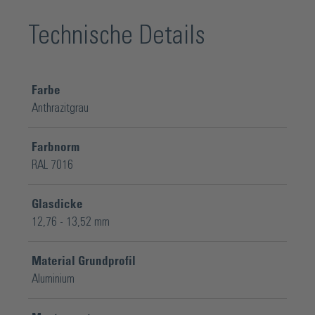
Elegante Optik dank verdeckt
Technische Details
liegende Schrauben
Sicherheitsverglasung kann jederzeit
Farbe
einfach demontiert werden
Anthrazitgrau
Geringe Montagekosten durch 1-2-3
Farbnorm
Klick-System
RAL 7016
Geringe Anzahl der
Glasdicke
12,76 - 13,52 mm
Verschraubungen: 4 pro Seite
Filigrane Profile durch geringe
Material Grundprofil
Aluminium
Einbautiefe