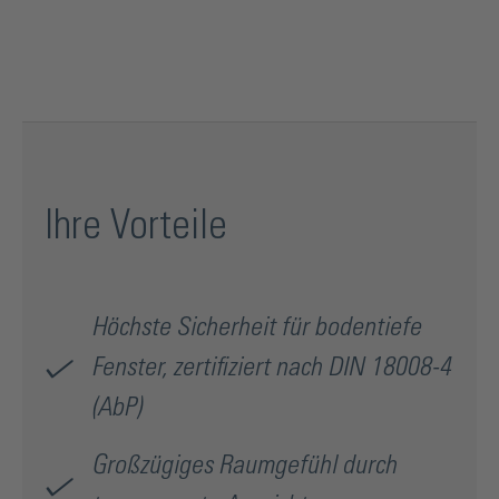
hinaus kann Lyon auch direkt auf dem Fensterrahmen
befestigt werden. Lyon eignet sich für die Montage auf
Beton/Stein, Kunststoff, Holz oder
Aluminiumfensterrahmen. Mit lediglich 4
Befestigungspunkten auf jeder Seite garantiert der
französische Balkon dabei geprüfte AbP-Sicherheit und
spart Zeit bei der Montage. Höchste Planungssicherheit
garantiert die Typenstatik. Lyon ist in den Oberflächen
Ihre Vorteile
Aluminiumfarben, Weiß und Anthrazit erhältlich. Weitere
Oberflächen gibt es auf Anfrage. Lyon steht als Set in den
Höhen 900, 1000 und 1100 mm zur Verfügung. Ein
Höchste Sicherheit für bodentiefe
selbstklebender Kantenschutz aus Edelstahl ist optional
verfügbar.
Fenster, zertifiziert nach DIN 18008-4
(AbP)
Über die Produktserie Lyon:
In modernen Häusern und Wohnlagen sorgen bodentiefe
Großzügiges Raumgefühl durch
Fenster für viel Licht und ein großzügiges Raumgefühl. Mit