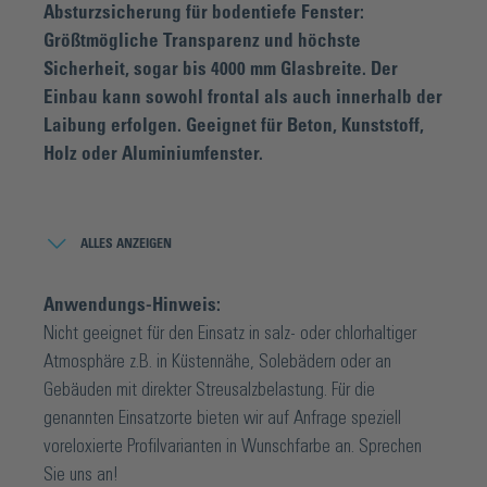
Absturzsicherung für bodentiefe Fenster:
Größtmögliche Transparenz und höchste
Sicherheit, sogar bis 4000 mm Glasbreite. Der
Einbau kann sowohl frontal als auch innerhalb der
Laibung erfolgen. Geeignet für Beton, Kunststoff,
Holz oder Aluminiumfenster.
In modernen Häusern und Wohnlagen sorgen bodentiefe
Fenster für viel Licht und ein großzügiges Raumgefühl. Mit
ALLES ANZEIGEN
dem französischen Balkon Lyon von Bohle verschmelzen
dabei größtmögliche Transparenz mit höchster Sicherheit:
Anwendungs-Hinweis:
Sogar maximale Glasbreiten von 4000 mm sind problemlos
Nicht geeignet für den Einsatz in salz- oder chlorhaltiger
möglich. Die Montage ist dank des 1-2-3-Klicksystems
Atmosphäre z.B. in Küstennähe, Solebädern oder an
denkbar einfach und erfordert keine besonderen
Gebäuden mit direkter Streusalzbelastung. Für die
Werkzeuge. Der Einbau kann auf der Fassade sowohl
genannten Einsatzorte bieten wir auf Anfrage speziell
frontal als auch innerhalb der Laibung erfolgen. Zudem sind
voreloxierte Profilvarianten in Wunschfarbe an. Sprechen
Kombinationen aus beiden Varianten möglich. Darüber
Sie uns an!