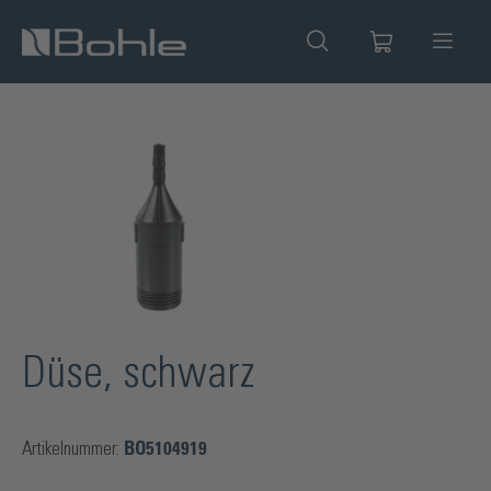
alt springen
Bildergalerie überspringen
Düse, schwarz
Artikelnummer:
BO5104919