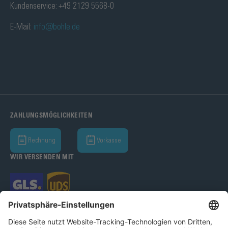
Kundenservice: +49 2129 5568-0
E-Mail:
info@bohle.de
ZAHLUNGSMÖGLICHKEITEN
Rechnung
Vorkasse
WIR VERSENDEN MIT